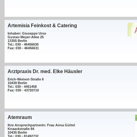
Artemisia Feinkost & Catering
Inhaber: Giuseppe Urso
Gustav-Meyer-Allee 25
13355 Berlin
Tel.: 030 - 46456630
Fax: 030 - 46456631
Arztpraxis Dr. med. Elke Häusler
Erich-Weinert-Straße 6
10439 Berlin
Tel.: 030 - 4451458
Fax: 030 - 43720710
Atemraum
Ihre Ansprechpartnerin: Frau Anna Güttel
Knaackstraße 84
10435 Berlin
Tel.: 030 - 81492732