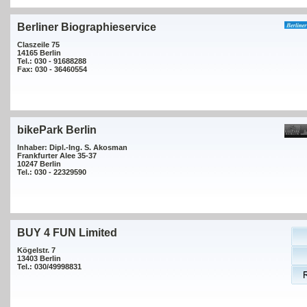
Berliner Biographieservice
Claszeile 75
14165 Berlin
Tel.: 030 - 91688288
Fax: 030 - 36460554
bikePark Berlin
Inhaber: Dipl.-Ing. S. Akosman
Frankfurter Alee 35-37
10247 Berlin
Tel.: 030 - 22329590
BUY 4 FUN Limited
Kögelstr. 7
13403 Berlin
Tel.: 030/49998831