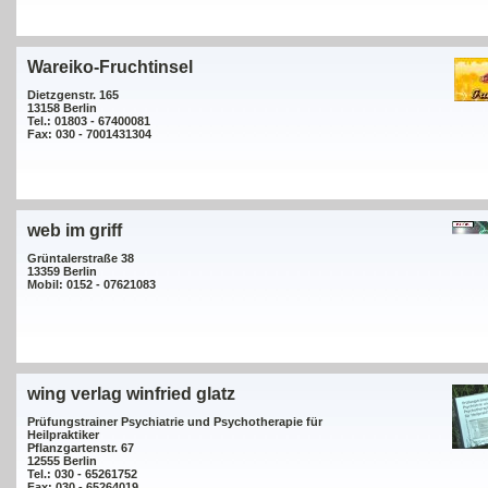
Wareiko-Fruchtinsel
Dietzgenstr. 165
13158 Berlin
Tel.: 01803 - 67400081
Fax: 030 - 7001431304
web im griff
Grüntalerstraße 38
13359 Berlin
Mobil: 0152 - 07621083
wing verlag winfried glatz
Prüfungstrainer Psychiatrie und Psychotherapie für
Heilpraktiker
Pflanzgartenstr. 67
12555 Berlin
Tel.: 030 - 65261752
Fax: 030 - 65264019