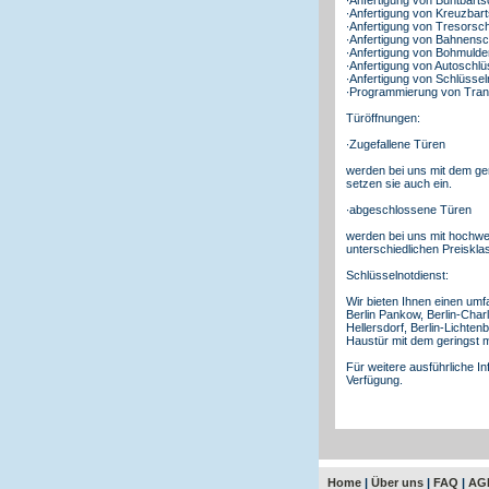
∙Anfertigung von Kreuzbar
∙Anfertigung von Tresorsc
∙Anfertigung von Bahnensc
∙Anfertigung von Bohmulde
∙Anfertigung von Autoschl
∙Anfertigung von Schlüss
∙Programmierung von Tran
Türöffnungen:
∙Zugefallene Türen
werden bei uns mit dem ge
setzen sie auch ein.
∙abgeschlossene Türen
werden bei uns mit hochwer
unterschiedlichen Preiskla
Schlüsselnotdienst:
Wir bieten Ihnen einen umfa
Berlin Pankow, Berlin-Charl
Hellersdorf, Berlin-Lichte
Haustür mit dem geringst m
Für weitere ausführliche I
Verfügung.
Home
|
Über uns
|
FAQ
|
AG