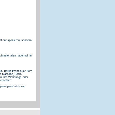
ht nur spazieren, sondern
hmaterialien haben wir in
in, Berlin-Prenzlauer Berg,
in-Marzahn, Berlin
hnen Ihre Wohnungs-oder
 ersetzen.
gerne persönlich zur