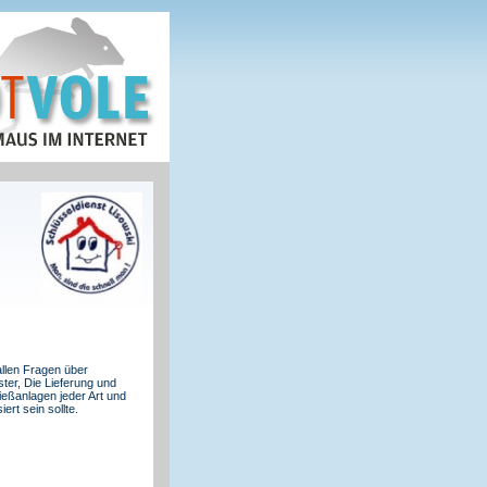
allen Fragen über
ter, Die Lieferung und
ießanlagen jeder Art und
rt sein sollte.