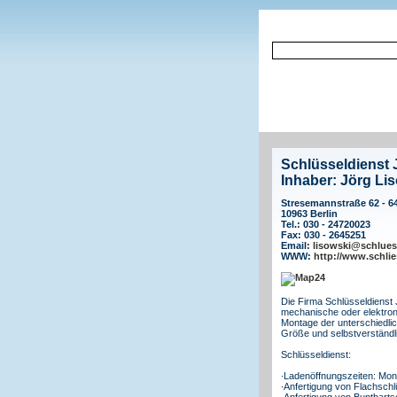
Schlüsseldienst 
Inhaber: Jörg Li
Stresemannstraße 62 - 6
10963 Berlin
Tel.: 030 - 24720023
Fax: 030 - 2645251
Email:
lisowski@schluess
WWW:
http://www.schlie
Die Firma Schlüsseldienst J
mechanische oder elektroni
Montage der unterschiedlic
Größe und selbstverständli
Schlüsseldienst:
∙Ladenöffnungszeiten: Mont
∙Anfertigung von Flachschl
∙Anfertigung von Buntbarts