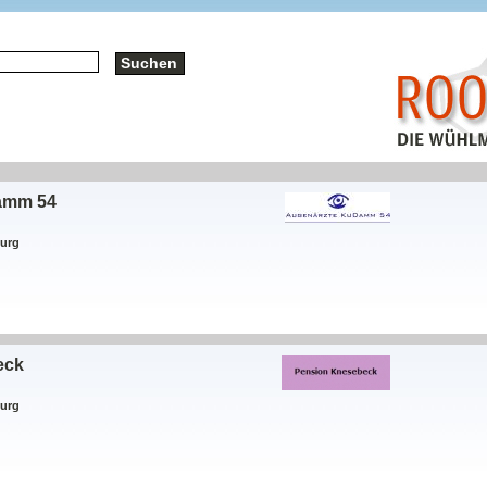
amm 54
burg
eck
burg