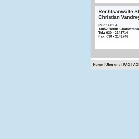
Rechtsanwälte St
Christian Vandr
Reichsstr. 4
14052 Berlin-Charlotten
Tel.: 030 - 2141714
Fax: 030 - 2141746
Home
|
Über uns
|
FAQ
|
AG