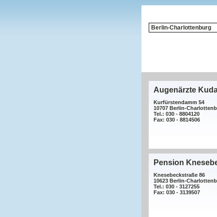
Augenärzte Kud
Kurfürstendamm 54
10707 Berlin-Charlotten
Tel.: 030 - 8804120
Fax: 030 - 8814506
Pension Kneseb
Knesebeckstraße 86
10623 Berlin-Charlotten
Tel.: 030 - 3127255
Fax: 030 - 3139507