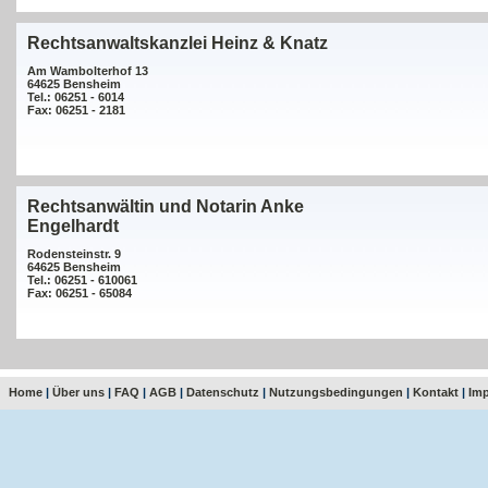
Rechtsanwaltskanzlei Heinz & Knatz
Am Wambolterhof 13
64625 Bensheim
Tel.: 06251 - 6014
Fax: 06251 - 2181
Rechtsanwältin und Notarin Anke
Engelhardt
Rodensteinstr. 9
64625 Bensheim
Tel.: 06251 - 610061
Fax: 06251 - 65084
Home
|
Über uns
|
FAQ
|
AGB
|
Datenschutz
|
Nutzungsbedingungen
|
Kontakt
|
Im