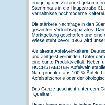
endgültig den Zeitpunkt gekommen s
Stammhaus in die Hauptstraße 61 z
Verhältnisse hochmoderne Kelterei
Die stärkere Nachfrage in den 50e
gesamten Vertriebsapparates. Dami
Marktgeltung geschaffen und eine 
Wiese steht bevor. 1963 wird unse
Als älteste Apfelweinkelterei Deuts
und Zeitgeist verbinden. Unter dem
eine bunte Produktvielfalt. Neben 
HOCHSTAEDTER Apfelwein etablie
Naturprodukte aus 100 % Äpfeln 
Apfelsaftschorle oder der ökologis
Das Ganze geschieht unter dem Gru
"Qualität".
Unser Anspruch ist, in jedem Bere