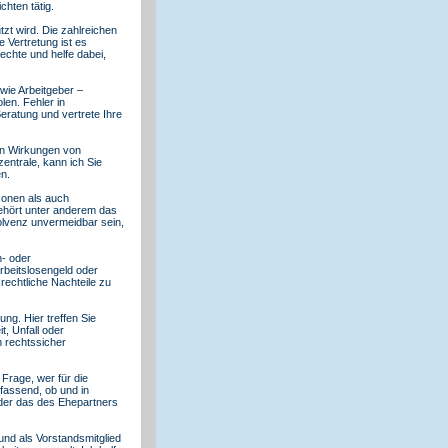
chten tätig.
zt wird. Die zahlreichen
 Vertretung ist es
echte und helfe dabei,
 wie Arbeitgeber –
len. Fehler in
eratung und vertrete Ihre
en Wirkungen von
entrale, kann ich Sie
n.
sonen als auch
gehört unter anderem das
solvenz unvermeidbar sein,
n- oder
rbeitslosengeld oder
rechtliche Nachteile zu
ng. Hier treffen Sie
t, Unfall oder
n rechtssicher
 Frage, wer für die
mfassend, ob und in
oder das des Ehepartners
und als Vorstandsmitglied