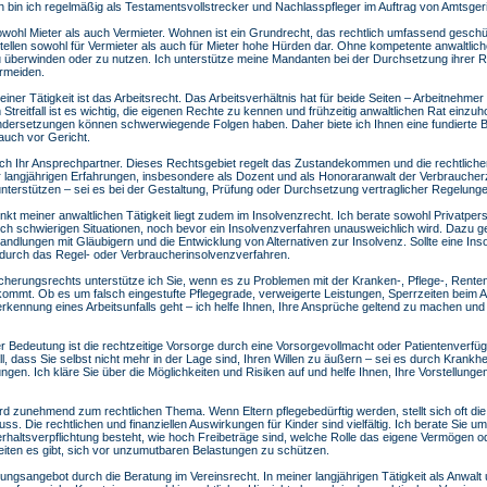
ch bin ich regelmäßig als Testamentsvollstrecker und Nachlasspfleger im Auftrag von Amtsgeri
sowohl Mieter als auch Vermieter. Wohnen ist ein Grundrecht, das rechtlich umfassend geschüt
ellen sowohl für Vermieter als auch für Mieter hohe Hürden dar. Ohne kompetente anwaltliche
 überwinden oder zu nutzen. Ich unterstütze meine Mandanten bei der Durchsetzung ihrer R
ermeiden.
iner Tätigkeit ist das Arbeitsrecht. Das Arbeitsverhältnis hat für beide Seiten – Arbeitnehmer
 Streitfall ist es wichtig, die eigenen Rechte zu kennen und frühzeitig anwaltlichen Rat einzuho
andersetzungen können schwerwiegende Folgen haben. Daher biete ich Ihnen eine fundierte B
auch vor Gericht.
 ich Ihr Ansprechpartner. Dieses Rechtsgebiet regelt das Zustandekommen und die rechtlich
 langjährigen Erfahrungen, insbesondere als Dozent und als Honoraranwalt der Verbraucherz
terstützen – sei es bei der Gestaltung, Prüfung oder Durchsetzung vertraglicher Regelunge
kt meiner anwaltlichen Tätigkeit liegt zudem im Insolvenzrecht. Ich berate sowohl Privatper
ich schwierigen Situationen, noch bevor ein Insolvenzverfahren unausweichlich wird. Dazu 
ndlungen mit Gläubigern und die Entwicklung von Alternativen zur Insolvenz. Sollte eine In
ch durch das Regel- oder Verbraucherinsolvenzverfahren.
cherungsrechts unterstütze ich Sie, wenn es zu Problemen mit der Kranken-, Pflege-, Rente
ommt. Ob es um falsch eingestufte Pflegegrade, verweigerte Leistungen, Sperrzeiten beim A
erkennung eines Arbeitsunfalls geht – ich helfe Ihnen, Ihre Ansprüche geltend zu machen und 
edeutung ist die rechtzeitige Vorsorge durch eine Vorsorgevollmacht oder Patientenverfügu
, dass Sie selbst nicht mehr in der Lage sind, Ihren Willen zu äußern – sei es durch Krankhei
gen. Ich kläre Sie über die Möglichkeiten und Risiken auf und helfe Ihnen, Ihre Vorstellunge
ird zunehmend zum rechtlichen Thema. Wenn Eltern pflegebedürftig werden, stellt sich oft die
 Die rechtlichen und finanziellen Auswirkungen für Kinder sind vielfältig. Ich berate Sie u
haltsverpflichtung besteht, wie hoch Freibeträge sind, welche Rolle das eigene Vermögen 
eiten es gibt, sich vor unzumutbaren Belastungen zu schützen.
ungsangebot durch die Beratung im Vereinsrecht. In meiner langjährigen Tätigkeit als Anwalt 