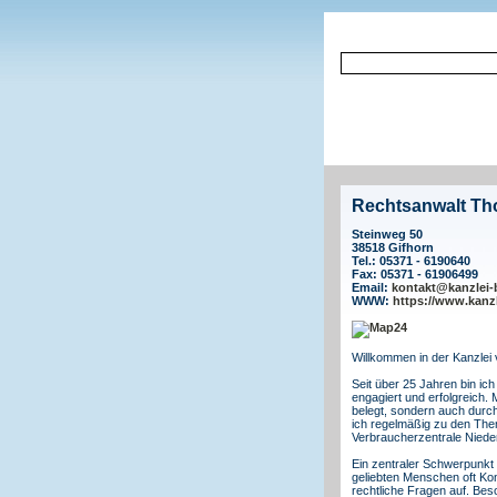
Rechtsanwalt T
Steinweg 50
38518 Gifhorn
Tel.: 05371 - 6190640
Fax: 05371 - 61906499
Email:
kontakt@kanzlei-
WWW:
https://www.kanzl
Willkommen in der Kanzlei
Seit über 25 Jahren bin ic
engagiert und erfolgreich.
belegt, sondern auch durch
ich regelmäßig zu den The
Verbraucherzentrale Niede
Ein zentraler Schwerpunkt 
geliebten Menschen oft Ko
rechtliche Fragen auf. Bes