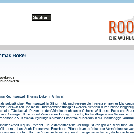
homas Böker
boeker.de
ei-boeker.de
 von Rechtsanwalt Thomas Böker in Gifhorn!
h als selbständiger Rechtsanwalt in Gifhorn tätig und vertrete die Interessen meiner Mandan
 Mein Fachwissen und meine Durchsetzungsfähigkeit werden nicht nur durch meine langjährig
 meine Tätigkeit als Dozent an den Volkshochschulen in Gifhorn, Wolfsburg, Peine und Brau
men Vorsorgevollmacht und Patientenverfügung, Erbrecht, Risiko Pflege sowie Vereinsrecht.
rsachsen e.V. in Wolfsburg bringe ich meine Expertise außerdem in die unabhängige Verbrau
meiner Arbeit liegt im Erbrecht. Die testamentarische Vorsorge ist von großer Bedeutung, d
nflikte entstehen. Auch Themen wie Enterbung, Pflichtteilsansprüche oder Vermächtnisse we
onders anspruchsvoll ist die Auseinandersetzung von Erbengemeinschaften, die fundierte juri