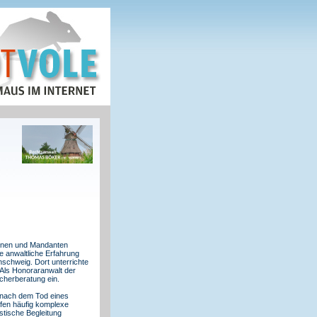
tinnen und Mandanten
e anwaltliche Erfahrung
nschweig. Dort unterrichte
 Als Honoraranwalt der
cherberatung ein.
a nach dem Tod eines
rfen häufig komplexe
stische Begleitung