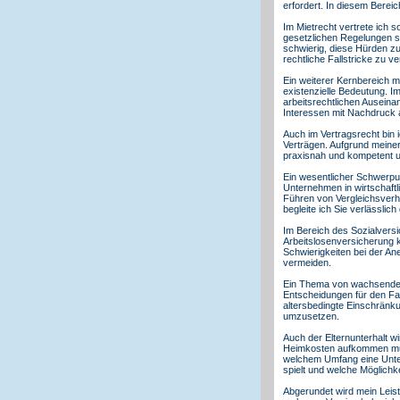
erfordert. In diesem Berei
Im Mietrecht vertrete ich 
gesetzlichen Regelungen st
schwierig, diese Hürden zu
rechtliche Fallstricke zu v
Ein weiterer Kernbereich me
existenzielle Bedeutung. Im
arbeitsrechtlichen Ausein
Interessen mit Nachdruck 
Auch im Vertragsrecht bin
Verträgen. Aufgrund meiner
praxisnah und kompetent un
Ein wesentlicher Schwerpun
Unternehmen in wirtschaftl
Führen von Vergleichsverha
begleite ich Sie verlässli
Im Bereich des Sozialversi
Arbeitslosenversicherung k
Schwierigkeiten bei der An
vermeiden.
Ein Thema von wachsender B
Entscheidungen für den Fall
altersbedingte Einschränkun
umzusetzen.
Auch der Elternunterhalt w
Heimkosten aufkommen muss.
welchem Umfang eine Unter
spielt und welche Möglichk
Abgerundet wird mein Leist