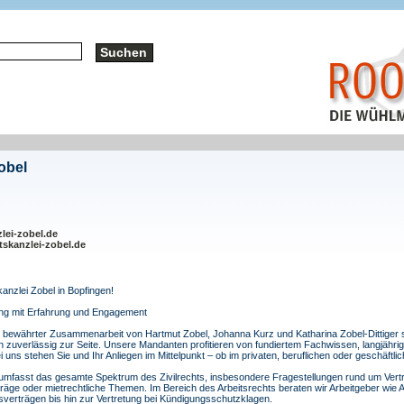
obel
lei-zobel.de
tskanzlei-zobel.de
anzlei Zobel in Bopfingen!
zung mit Erfahrung und Engagement
n bewährter Zusammenarbeit von Hartmut Zobel, Johanna Kurz und Katharina Zobel-Dittiger ste
n zuverlässig zur Seite. Unsere Mandanten profitieren von fundiertem Fachwissen, langjähri
 uns stehen Sie und Ihr Anliegen im Mittelpunkt – ob im privaten, beruflichen oder geschäftli
mfasst das gesamte Spektrum des Zivilrechts, insbesondere Fragestellungen rund um Vertr
äge oder mietrechtliche Themen. Im Bereich des Arbeitsrechts beraten wir Arbeitgeber wie
sverträgen bis hin zur Vertretung bei Kündigungsschutzklagen.