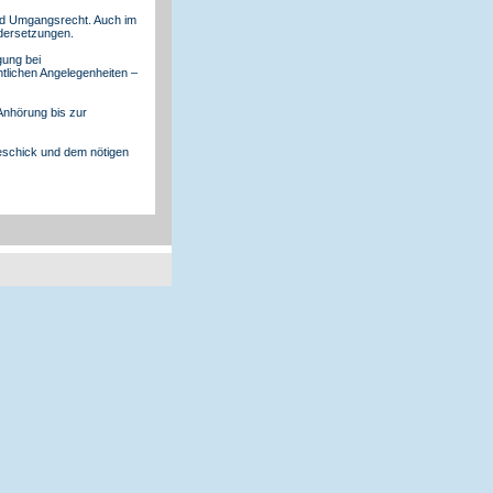
und Umgangsrecht. Auch im
ndersetzungen.
gung bei
htlichen Angelegenheiten –
 Anhörung bis zur
geschick und dem nötigen