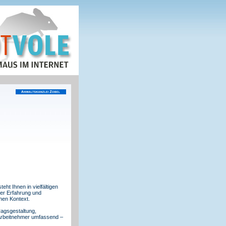
ht Ihnen in vielfältigen
ger Erfahrung und
chen Kontext.
agsgestaltung,
 Arbeitnehmer umfassend –