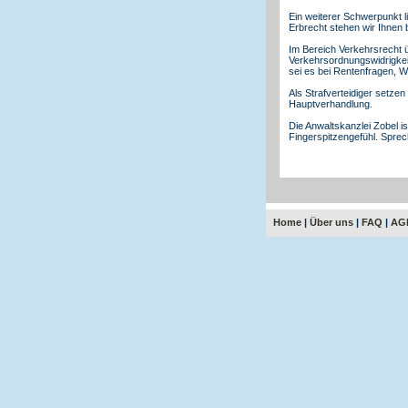
Ein weiterer Schwerpunkt 
Erbrecht stehen wir Ihnen
Im Bereich Verkehrsrecht 
Verkehrsordnungswidrigkeit
sei es bei Rentenfragen, 
Als Strafverteidiger setzen
Hauptverhandlung.
Die Anwaltskanzlei Zobel i
Fingerspitzengefühl. Sprech
Home
|
Über uns
|
FAQ
|
AG