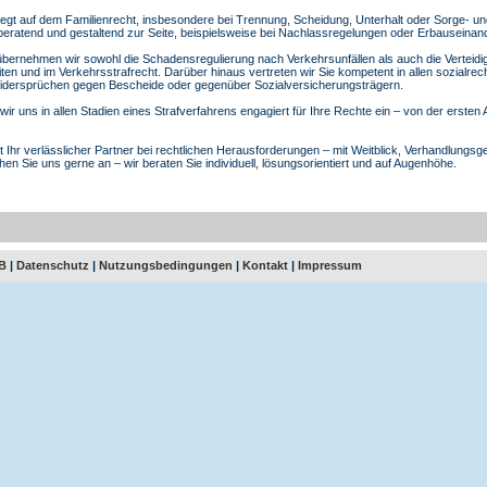
liegt auf dem Familienrecht, insbesondere bei Trennung, Scheidung, Unterhalt oder Sorge- 
 beratend und gestaltend zur Seite, beispielsweise bei Nachlassregelungen oder Erbauseina
übernehmen wir sowohl die Schadensregulierung nach Verkehrsunfällen als auch die Verteidi
en und im Verkehrsstrafrecht. Darüber hinaus vertreten wir Sie kompetent in allen sozialrec
Widersprüchen gegen Bescheide oder gegenüber Sozialversicherungsträgern.
 wir uns in allen Stadien eines Strafverfahrens engagiert für Ihre Rechte ein – von der ersten
st Ihr verlässlicher Partner bei rechtlichen Herausforderungen – mit Weitblick, Verhandlungs
en Sie uns gerne an – wir beraten Sie individuell, lösungsorientiert und auf Augenhöhe.
B
|
Datenschutz
|
Nutzungsbedingungen
|
Kontakt
|
Impressum