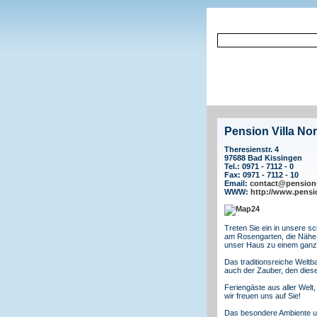
Pension Villa Nor
Theresienstr. 4
97688 Bad Kissingen
Tel.: 0971 - 7112 - 0
Fax: 0971 - 7112 - 10
Email:
contact@pension-
WWW:
http://www.pensio
Treten Sie ein in unsere s
am Rosengarten, die Nähe
unser Haus zu einem ganz
Das traditionsreiche Weltb
auch der Zauber, den diese 
Feriengäste aus aller Welt
wir freuen uns auf Sie!
Das besondere Ambiente un