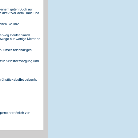
t einem guten Buch auf
en direkt vor dem Haus und
nnen Sie Ihre
derweg Deutschlands
gewege nur wenige Meter an
; unser reichhaltiges
 zur Selbstversorgung und
Frühstücksbuffet gebucht
gerne persönlich zur