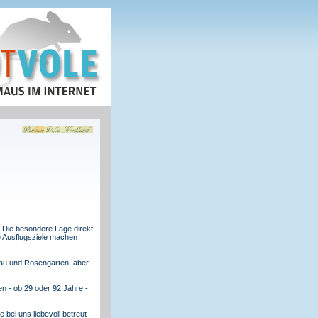
! Die besondere Lage direkt
 Ausflugsziele machen
nbau und Rosengarten, aber
n - ob 29 oder 92 Jahre -
bei uns liebevoll betreut