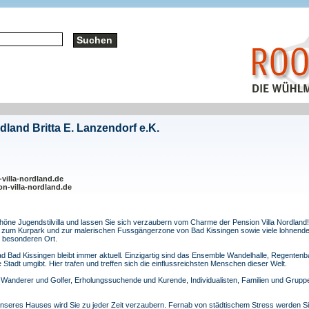
dland Britta E. Lanzendorf e.K.
villa-nordland.de
n-villa-nordland.de
chöne Jugendstilvilla und lassen Sie sich verzaubern vom Charme der Pension Villa Nordland
 zum Kurpark und zur malerischen Fussgängerzone von Bad Kissingen sowie viele lohnende
 besonderen Ort.
ad Bad Kissingen bleibt immer aktuell. Einzigartig sind das Ensemble Wandelhalle, Regente
Stadt umgibt. Hier trafen und treffen sich die einflussreichsten Menschen dieser Welt.
, Wanderer und Golfer, Erholungssuchende und Kurende, Individualisten, Familien und Gruppe
seres Hauses wird Sie zu jeder Zeit verzaubern. Fernab von städtischem Stress werden Sie 