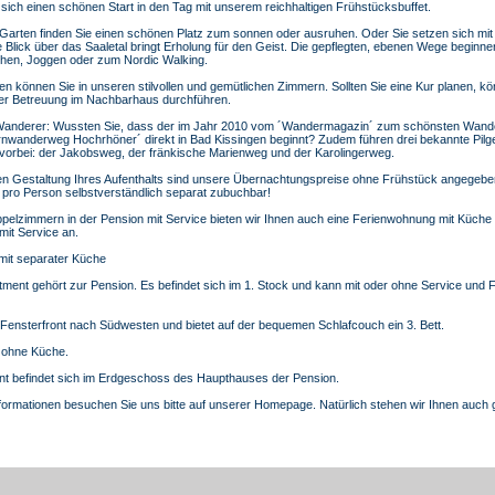
ich einen schönen Start in den Tag mit unserem reichhaltigen Frühstücksbuffet.
 Garten finden Sie einen schönen Platz zum sonnen oder ausruhen. Oder Sie setzen sich mi
 Blick über das Saaletal bringt Erholung für den Geist. Die gepflegten, ebenen Wege beginn
hen, Joggen oder zum Nordic Walking.
können Sie in unseren stilvollen und gemütlichen Zimmern. Sollten Sie eine Kur planen, kö
her Betreuung im Nachbarhaus durchführen.
 Wanderer: Wussten Sie, dass der im Jahr 2010 vom ´Wandermagazin´ zum schönsten Wan
nwanderweg Hochrhöner´ direkt in Bad Kissingen beginnt? Zudem führen drei bekannte Pil
 vorbei: der Jakobsweg, der fränkische Marienweg und der Karolingerweg.
len Gestaltung Ihres Aufenthalts sind unsere Übernachtungspreise ohne Frühstück angegeben
7 pro Person selbstverständlich separat zubuchbar!
pelzimmern in der Pension mit Service bieten wir Ihnen auch eine Ferienwohnung mit Küche
mit Service an.
it separater Küche
ment gehört zur Pension. Es befindet sich im 1. Stock und kann mit oder ohne Service und 
ensterfront nach Südwesten und bietet auf der bequemen Schlafcouch ein 3. Bett.
 ohne Küche.
t befindet sich im Erdgeschoss des Haupthauses der Pension.
nformationen besuchen Sie uns bitte auf unserer Homepage. Natürlich stehen wir Ihnen auch 