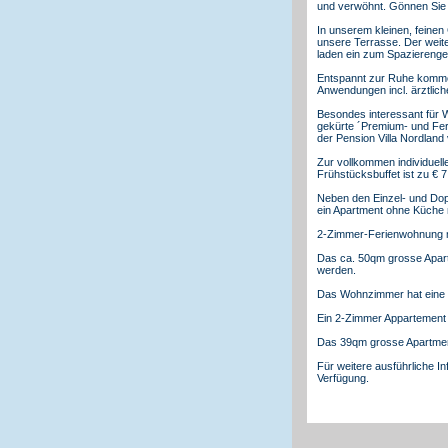
und verwöhnt. Gönnen Sie s
In unserem kleinen, feinen
unsere Terrasse. Der weite
laden ein zum Spazierenge
Entspannt zur Ruhe kommen 
Anwendungen incl. ärztlic
Besondes interessant für
gekürte ´Premium- und Fer
der Pension Villa Nordland
Zur vollkommen individuel
Frühstücksbuffet ist zu € 
Neben den Einzel- und Dop
ein Apartment ohne Küche 
2-Zimmer-Ferienwohnung m
Das ca. 50qm grosse Apart
werden.
Das Wohnzimmer hat eine F
Ein 2-Zimmer Appartement
Das 39qm grosse Apartmen
Für weitere ausführliche I
Verfügung.