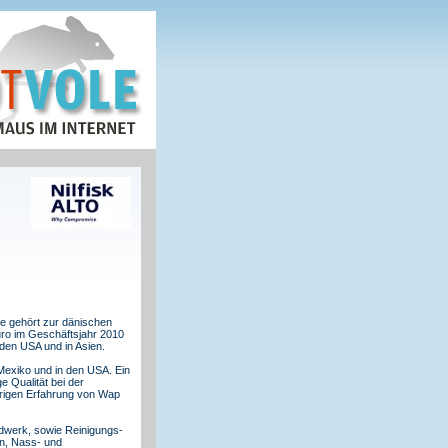
se gehört zur dänischen
uro im Geschäftsjahr 2010
 den USA und in Asien.
 Mexiko und in den USA. Ein
e Qualität bei der
hrigen Erfahrung von Wap
dwerk, sowie Reinigungs-
rn, Nass- und