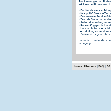
Trockensauger und Bodenr
erfolgreiche Firmengeschic
- Der Kunde steht im Mitt
- Knapp 100 Service-Techni
- Bundesweite Service-Stü
- Zentrale Steuerung und 
- Jederzeit abrufbar, kurz
- Regelmäßig geschult und g
- Hohe technische Ausbil
- Ausstattung mit moderne
- Zertifiziert für gesetzlic
Für weitere ausführliche I
Verfügung.
Home
|
Über uns
|
FAQ
|
AG