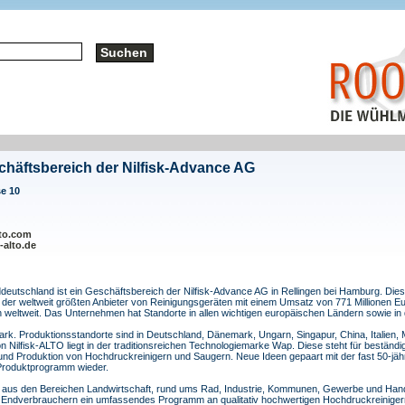
chäftsbereich der Nilfisk-Advance AG
e 10
lto.com
-alto.de
üddeutschland ist ein Geschäftsbereich der Nilfisk-Advance AG in Rellingen bei Hamburg. Die
 der weltweit größten Anbieter von Reinigungsgeräten mit einem Umsatz von 771 Millionen E
n weltweit. Das Unternehmen hat Standorte in allen wichtigen europäischen Ländern sowie in
mark. Produktionsstandorte sind in Deutschland, Dänemark, Ungarn, Singapur, China, Italien,
n Nilfisk-ALTO liegt in der traditionsreichen Technologiemarke Wap. Diese steht für beständig
 und Produktion von Hochdruckreinigern und Saugern. Neue Ideen gepaart mit der fast 50-jä
 Produktprogramm wieder.
en aus den Bereichen Landwirtschaft, rund ums Rad, Industrie, Kommunen, Gewerbe und Han
en Endverbrauchern ein umfassendes Programm an qualitativ hochwertigen Hochdruckreinige