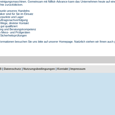
einigungsmaschinen. Gemeinsam mit Nilfisk-Advance kann das Unternehmen heute auf eine
hte zurückblicken.
elpunkt unseres Handelns
ker sind für Sie im Einsatz
tzpunkte und Lager
Auftragsnachverfolgung
e Wege, direkter Kontakt
ut qualifiziert
dung und Beratungskompetenz
n Mess- und Prüfgeräten
he Sicherheitsprüfungen
nformationen besuchen Sie uns bitte auf unserer Homepage. Natürlich stehen wir Ihnen auch 
B
|
Datenschutz
|
Nutzungsbedingungen
|
Kontakt
|
Impressum