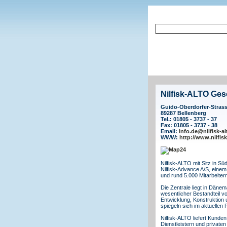
Nilfisk-ALTO Ges
Guido-Oberdorfer-Strass
89287 Bellenberg
Tel.: 01805 - 3737 - 37
Fax: 01805 - 3737 - 38
Email:
info.de@nilfisk-a
WWW:
http://www.nilfisk
Nilfisk-ALTO mit Sitz in S
Nilfisk-Advance A/S, einem
und rund 5.000 Mitarbeiter
Die Zentrale liegt in Däne
wesentlicher Bestandteil vo
Entwicklung, Konstruktion
spiegeln sich im aktuellen
Nilfisk-ALTO liefert Kund
Dienstleistern und privat